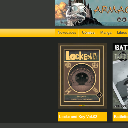
Novedades
Cómics
Manga
Libros
Locke and Key Vol.02
Battlefi