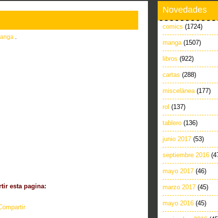
Novedades
comics
(1724)
anga
.
manga
(1507)
libros
(922)
cartas
(288)
miscelánea
(177)
rol
(137)
tablero
(136)
junio 2017
(53)
septiembre 2016
(4
mayo 2017
(46)
ir esta pagina:
marzo 2017
(45)
mayo 2016
(45)
Compartir