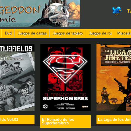
T
Dvd
Juegos de cartas
Juegos de tablero
Juegos de rol
Miscelá
elds Vol.03
El Reinado de los
La Liga de los Jin
Superhombres