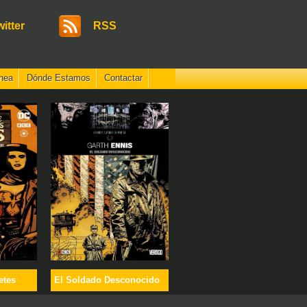
witter
RSS
nea
Dónde Estamos
Contactar
etes
El Soldado Desconocido