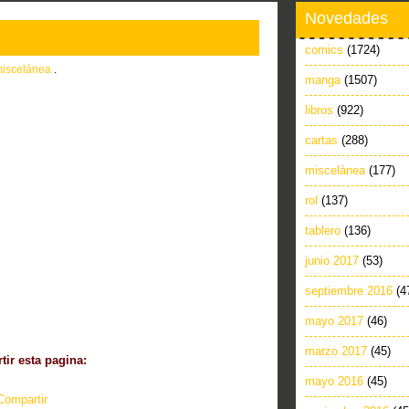
Novedades
comics
(1724)
iscelánea
.
manga
(1507)
libros
(922)
cartas
(288)
miscelánea
(177)
rol
(137)
tablero
(136)
junio 2017
(53)
septiembre 2016
(4
mayo 2017
(46)
marzo 2017
(45)
ir esta pagina:
mayo 2016
(45)
Compartir