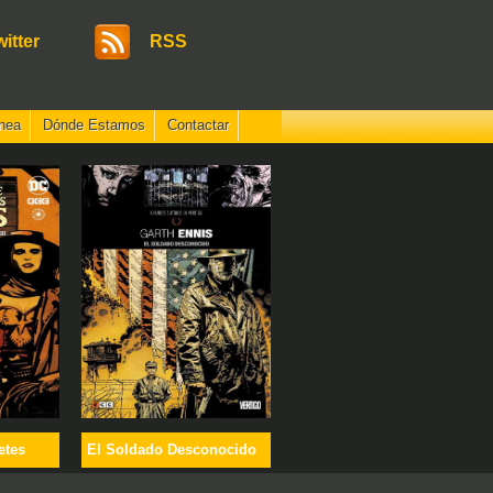
witter
RSS
nea
Dónde Estamos
Contactar
etes
El Soldado Desconocido