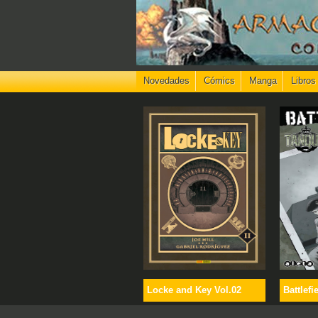
Novedades
Cómics
Manga
Libros
Locke and Key Vol.02
Battlefi