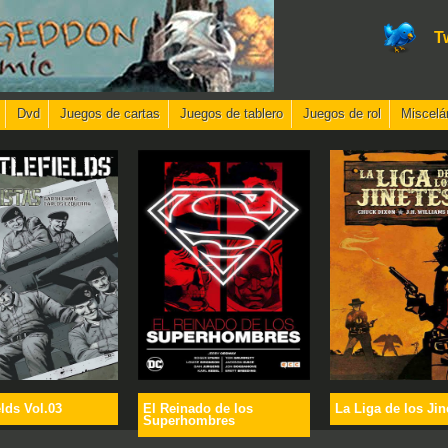
T
Dvd
Juegos de cartas
Juegos de tablero
Juegos de rol
Miscelá
elds Vol.03
El Reinado de los
La Liga de los Jin
Superhombres