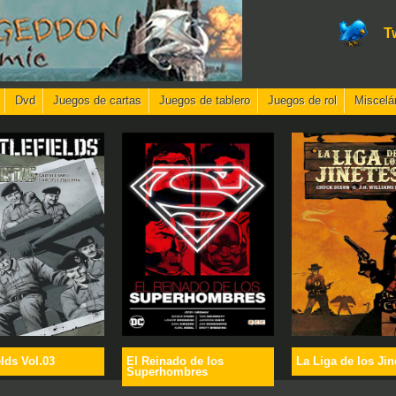
T
Dvd
Juegos de cartas
Juegos de tablero
Juegos de rol
Miscelá
elds Vol.03
El Reinado de los
La Liga de los Jin
Superhombres