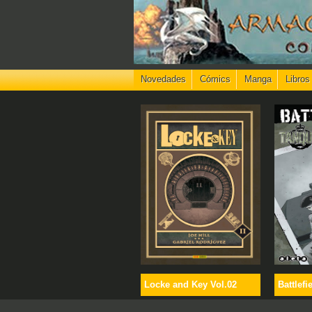
Novedades
Cómics
Manga
Libros
Locke and Key Vol.02
Battlefi