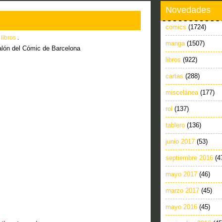
Novedades
comics
(1724)
n
libros
.
manga
(1507)
alón del Cómic de Barcelona
libros
(922)
cartas
(288)
miscelánea
(177)
rol
(137)
tablero
(136)
junio 2017
(53)
septiembre 2016
(4
mayo 2017
(46)
marzo 2017
(45)
mayo 2016
(45)