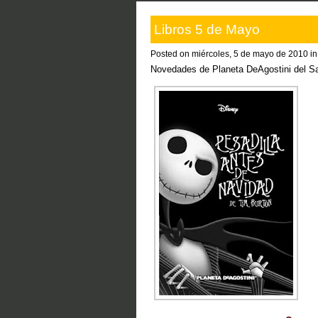
Libros 5 de Mayo
Posted on miércoles, 5 de mayo de 2010 i
Novedades de Planeta DeAgostini del S