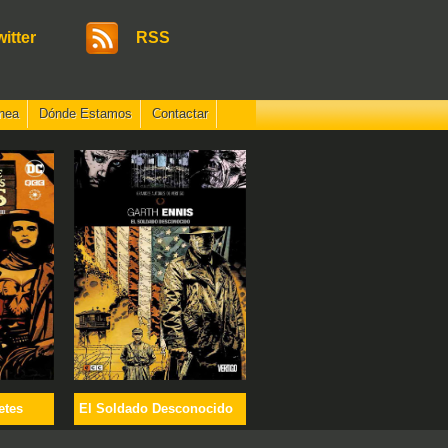
witter
RSS
nea
Dónde Estamos
Contactar
etes
El Soldado Desconocido