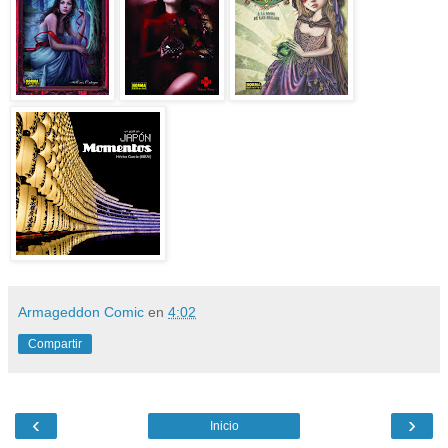
Armageddon Comic
en
4:02
Compartir
‹
›
Inicio