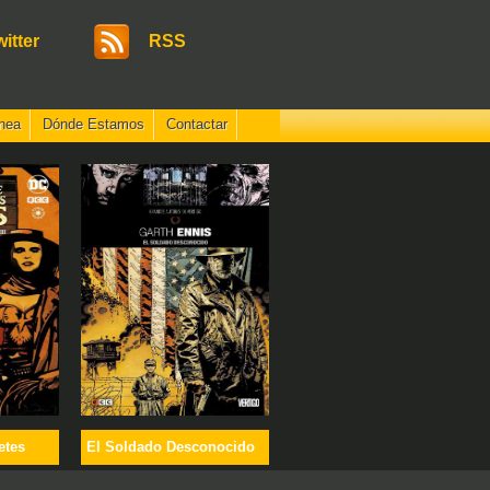
witter
RSS
nea
Dónde Estamos
Contactar
etes
El Soldado Desconocido