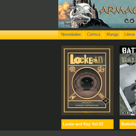
Novedades
Cómics
Manga
Libros
Locke and Key Vol.02
Battlefi