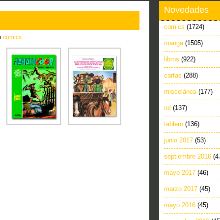
Novedades
comics
(1724)
in
comics
.
manga
(1505)
libros
(922)
cartas
(288)
miscelánea
(177)
rol
(137)
tablero
(136)
junio 2017
(53)
septiembre 2016
(4
mayo 2017
(46)
marzo 2017
(45)
mayo 2016
(45)