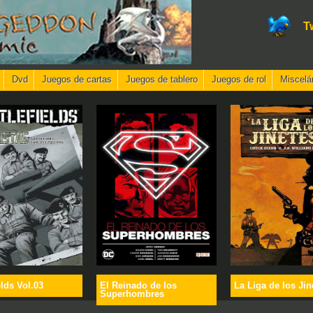
T
Dvd
Juegos de cartas
Juegos de tablero
Juegos de rol
Miscelá
elds Vol.03
El Reinado de los
La Liga de los Jin
Superhombres