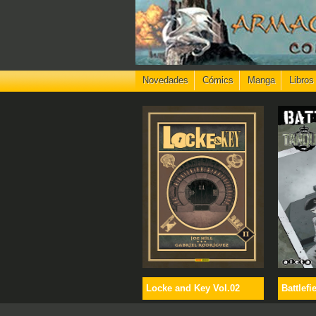
Novedades
Cómics
Manga
Libros
Locke and Key Vol.02
Battlefi