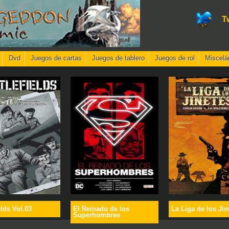
T
Dvd
Juegos de cartas
Juegos de tablero
Juegos de rol
Miscelá
elds Vol.03
El Reinado de los
La Liga de los Jin
Superhombres