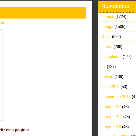
Novedades
comics
(1724)
rol
.
manga
(1506)
libros
(922)
cartas
(288)
miscelánea
(177)
rol
(137)
tablero
(136)
junio 2017
(53)
septiembre 2016
(4
mayo 2017
(46)
marzo 2017
(45)
mayo 2016
(45)
ir esta pagina: