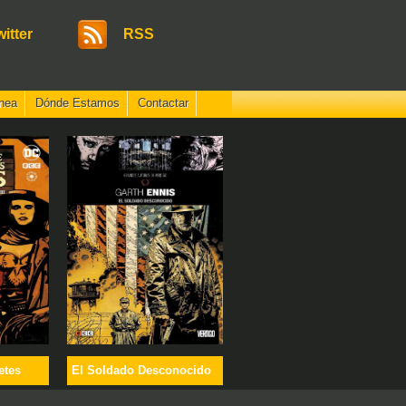
witter
RSS
nea
Dónde Estamos
Contactar
etes
El Soldado Desconocido