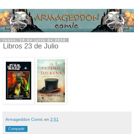
lunes, 19 de julio de 2010
Libros 23 de Julio
Armageddon Comic
en
2:51
Compartir