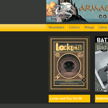
Novedades
Cómics
Manga
Libros
Locke and Key Vol.02
Battlefi