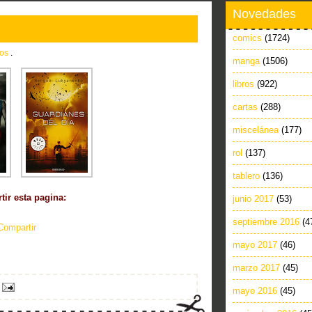
Novedades
comics
(1724)
ros
.
manga
(1506)
libros
(922)
cartas
(288)
miscelánea
(177)
rol
(137)
tablero
(136)
ir esta pagina:
junio 2017
(53)
septiembre 2016
(4
Compartir
mayo 2017
(46)
marzo 2017
(45)
mayo 2016
(45)