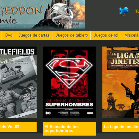
T
Dvd
Juegos de cartas
Juegos de tablero
Juegos de rol
Miscelá
elds Vol.03
El Reinado de los
La Liga de los Jin
Superhombres