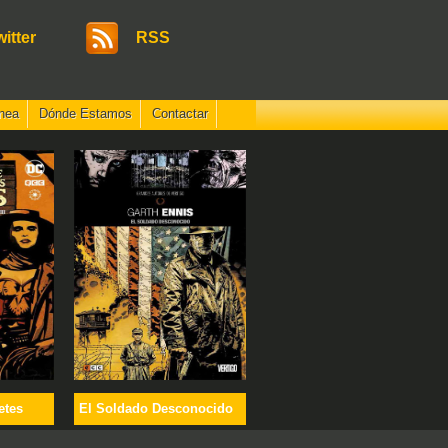
witter
RSS
nea
Dónde Estamos
Contactar
etes
El Soldado Desconocido