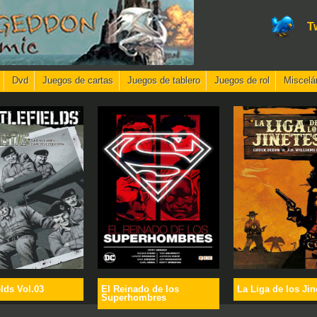
T
Dvd
Juegos de cartas
Juegos de tablero
Juegos de rol
Miscelá
elds Vol.03
El Reinado de los
La Liga de los Jin
Superhombres