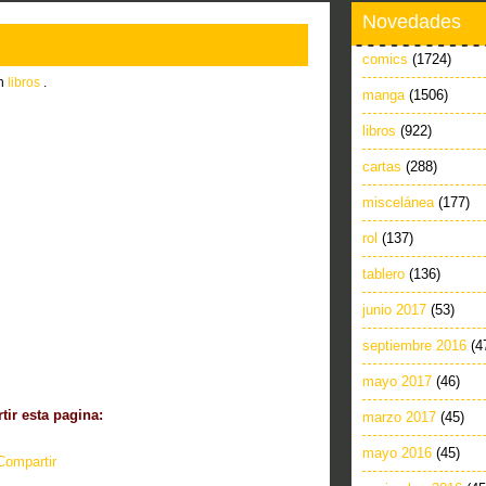
Novedades
comics
(1724)
in
libros
.
manga
(1506)
libros
(922)
cartas
(288)
miscelánea
(177)
rol
(137)
tablero
(136)
junio 2017
(53)
septiembre 2016
(4
mayo 2017
(46)
ir esta pagina:
marzo 2017
(45)
mayo 2016
(45)
Compartir