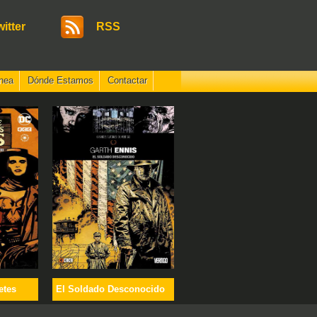
witter
RSS
nea
Dónde Estamos
Contactar
etes
El Soldado Desconocido