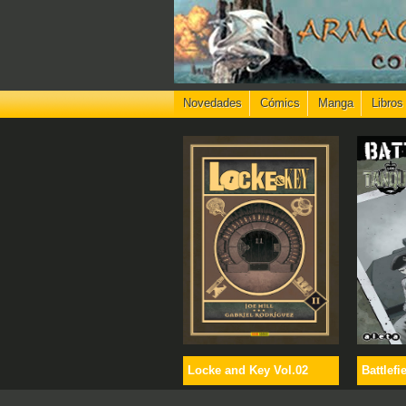
Novedades
Cómics
Manga
Libros
Locke and Key Vol.02
Battlefi