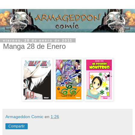
viernes, 28 de enero de 2011
Manga 28 de Enero
Armageddon Comic
en
1:26
Compartir