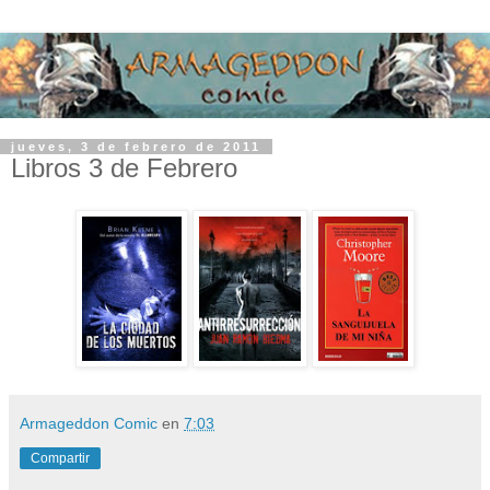
jueves, 3 de febrero de 2011
Libros 3 de Febrero
Armageddon Comic
en
7:03
Compartir