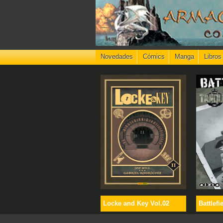
Novedades
Cómics
Manga
Libros
Locke and Key Vol.02
Battlefi