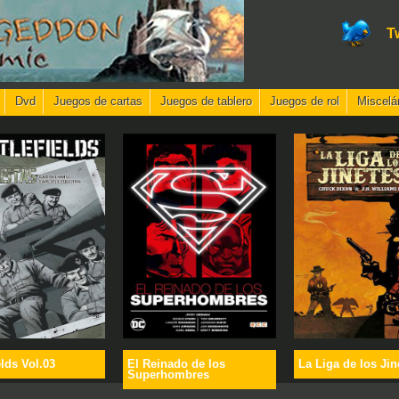
T
Dvd
Juegos de cartas
Juegos de tablero
Juegos de rol
Miscelá
elds Vol.03
El Reinado de los
La Liga de los Jin
Superhombres