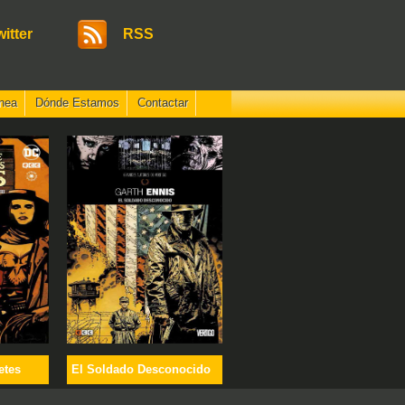
witter
RSS
nea
Dónde Estamos
Contactar
etes
El Soldado Desconocido