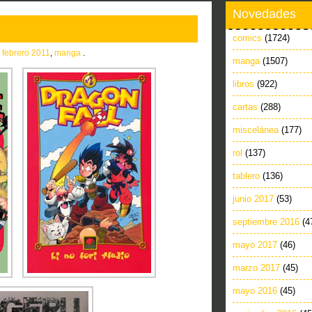
Novedades
comics
(1724)
n
febrero 2011
,
manga
.
manga
(1507)
libros
(922)
cartas
(288)
miscelánea
(177)
rol
(137)
tablero
(136)
junio 2017
(53)
septiembre 2016
(4
mayo 2017
(46)
marzo 2017
(45)
mayo 2016
(45)