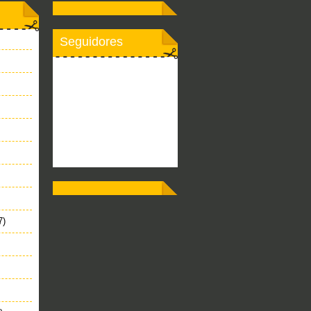
Seguidores
7)