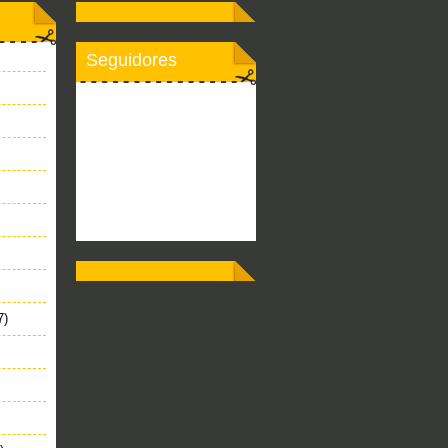
Seguidores
7)