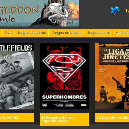
T
Dvd
Juegos de cartas
Juegos de tablero
Juegos de rol
Miscelá
elds Vol.03
El Reinado de los
La Liga de los Jin
Superhombres