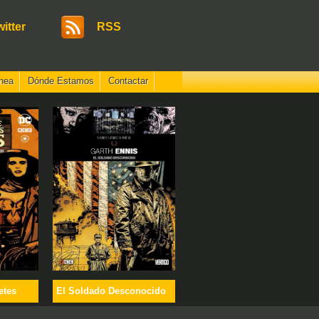
witter
RSS
nea
Dónde Estamos
Contactar
etes
El Soldado Desconocido