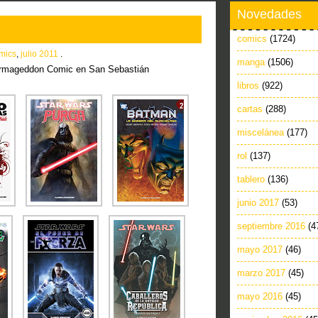
Novedades
comics
(1724)
mics
,
julio 2011
.
manga
(1506)
rmageddon Comic en San Sebastián
libros
(922)
cartas
(288)
miscelánea
(177)
rol
(137)
tablero
(136)
junio 2017
(53)
septiembre 2016
(4
mayo 2017
(46)
marzo 2017
(45)
mayo 2016
(45)