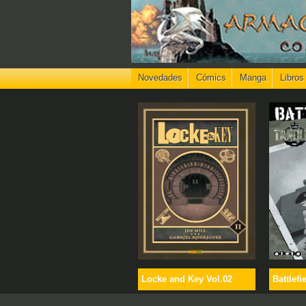
Novedades
Cómics
Manga
Libros
Locke and Key Vol.02
Battlefi