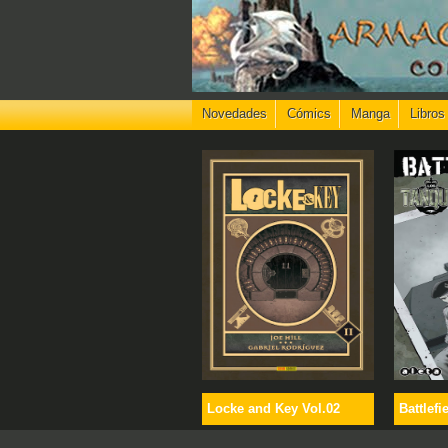
Novedades
Cómics
Manga
Libros
Locke and Key Vol.02
Battlefi