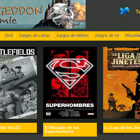
T
Dvd
Juegos de cartas
Juegos de tablero
Juegos de rol
Miscelá
elds Vol.03
El Reinado de los
La Liga de los Jin
Superhombres