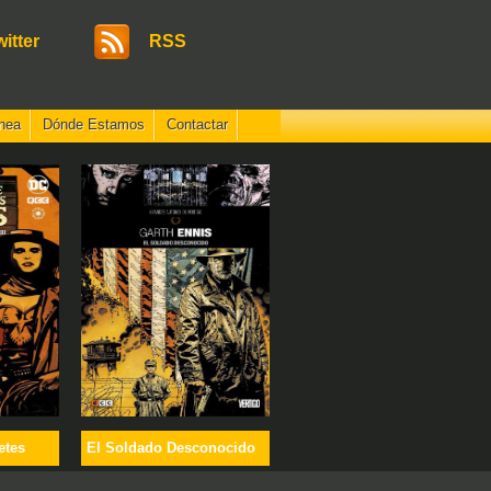
witter
RSS
nea
Dónde Estamos
Contactar
etes
El Soldado Desconocido