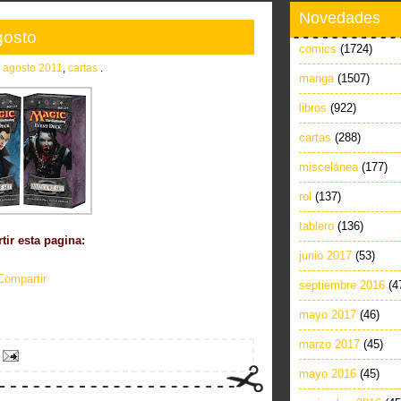
Novedades
gosto
comics
(1724)
n
agosto 2011
,
cartas
.
manga
(1507)
libros
(922)
cartas
(288)
miscelánea
(177)
rol
(137)
tablero
(136)
ir esta pagina:
junio 2017
(53)
Compartir
septiembre 2016
(4
mayo 2017
(46)
marzo 2017
(45)
mayo 2016
(45)