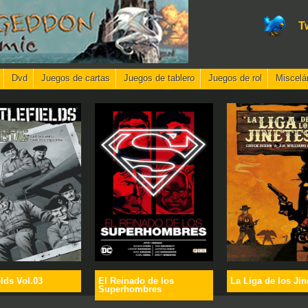
T
Dvd
Juegos de cartas
Juegos de tablero
Juegos de rol
Miscelá
elds Vol.03
El Reinado de los
La Liga de los Jin
Superhombres