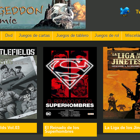
T
Dvd
Juegos de cartas
Juegos de tablero
Juegos de rol
Miscelá
elds Vol.03
El Reinado de los
La Liga de los Jin
Superhombres