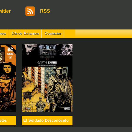
witter
RSS
nea
Dónde Estamos
Contactar
etes
El Soldado Desconocido