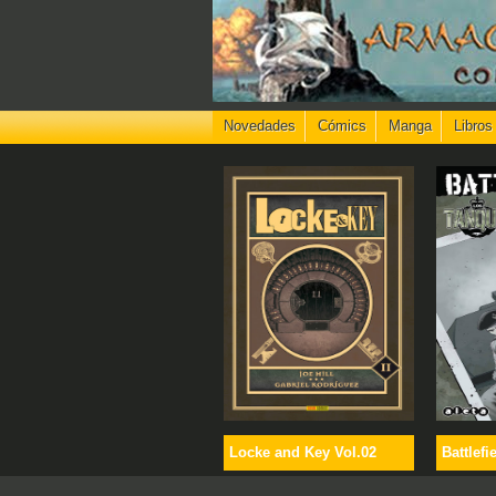
Novedades
Cómics
Manga
Libros
Locke and Key Vol.02
Battlefi