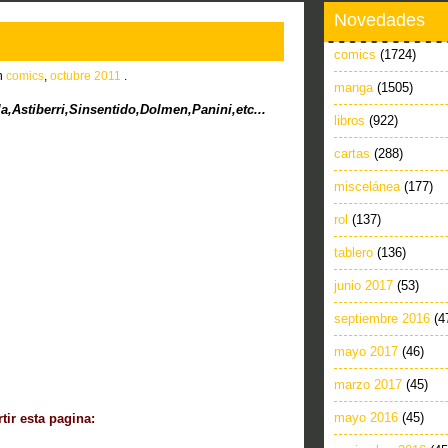
Novedades
comics
(1724)
in
comics
,
octubre 2011
.
manga
(1505)
Astiberri,Sinsentido,Dolmen,Panini,etc...
libros
(922)
cartas
(288)
miscelánea
(177)
rol
(137)
tablero
(136)
junio 2017
(53)
septiembre 2016
(4
mayo 2017
(46)
marzo 2017
(45)
mayo 2016
(45)
ir esta pagina: