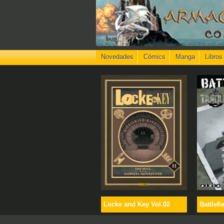
Novedades
Cómics
Manga
Libros
Locke and Key Vol.02
Battlefi