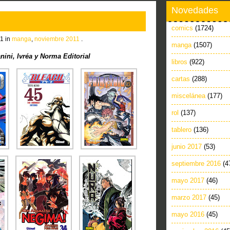
Novedades
comics
(1724)
1 in
manga
,
noviembre 2011
.
manga
(1507)
ini, Ivréa y Norma Editorial
libros
(922)
cartas
(288)
miscelánea
(177)
rol
(137)
tablero
(136)
junio 2017
(53)
septiembre 2016
(4
mayo 2017
(46)
marzo 2017
(45)
mayo 2016
(45)