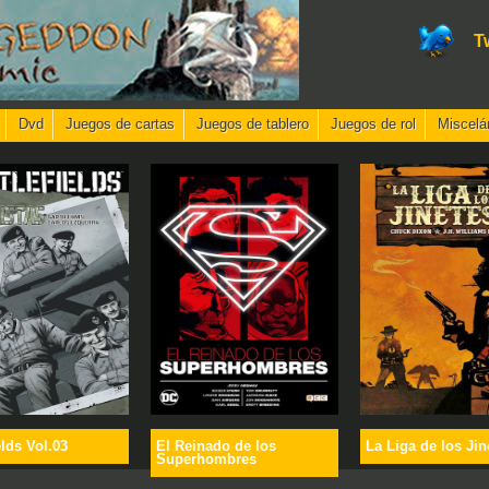
T
Dvd
Juegos de cartas
Juegos de tablero
Juegos de rol
Miscelá
elds Vol.03
El Reinado de los
La Liga de los Jin
Superhombres