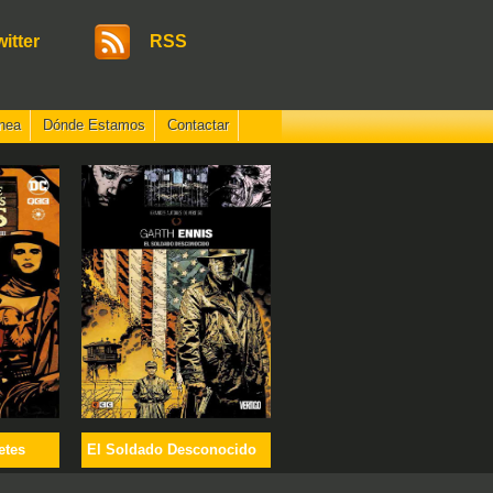
witter
RSS
nea
Dónde Estamos
Contactar
etes
El Soldado Desconocido