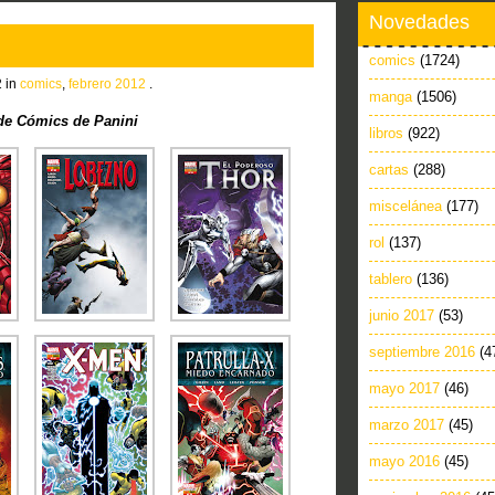
Novedades
comics
(1724)
2 in
comics
,
febrero 2012
.
manga
(1506)
e Cómics de Panini
libros
(922)
cartas
(288)
miscelánea
(177)
rol
(137)
tablero
(136)
junio 2017
(53)
septiembre 2016
(4
mayo 2017
(46)
marzo 2017
(45)
mayo 2016
(45)