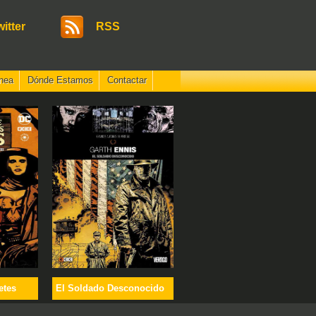
witter
RSS
nea
Dónde Estamos
Contactar
etes
El Soldado Desconocido