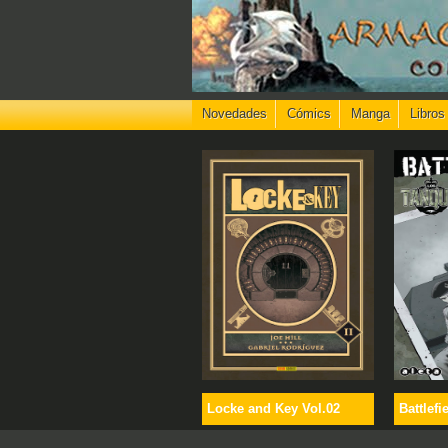
Novedades
Cómics
Manga
Libros
Locke and Key Vol.02
Battlefi