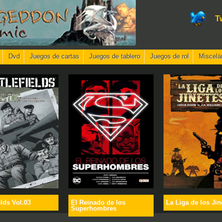
T
Dvd
Juegos de cartas
Juegos de tablero
Juegos de rol
Miscelá
elds Vol.03
El Reinado de los
La Liga de los Jin
Superhombres