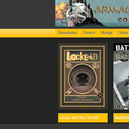
Novedades
Cómics
Manga
Libros
Locke and Key Vol.02
Battlefi