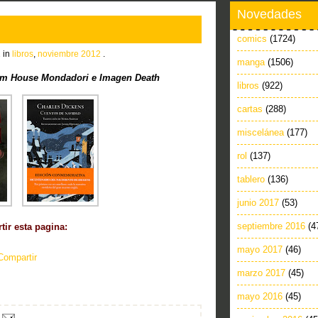
Novedades
comics
(1724)
 in
libros
,
noviembre 2012
.
manga
(1506)
m House Mondadori e Imagen Death
libros
(922)
cartas
(288)
miscelánea
(177)
rol
(137)
tablero
(136)
junio 2017
(53)
septiembre 2016
(4
ir esta pagina:
mayo 2017
(46)
Compartir
marzo 2017
(45)
mayo 2016
(45)