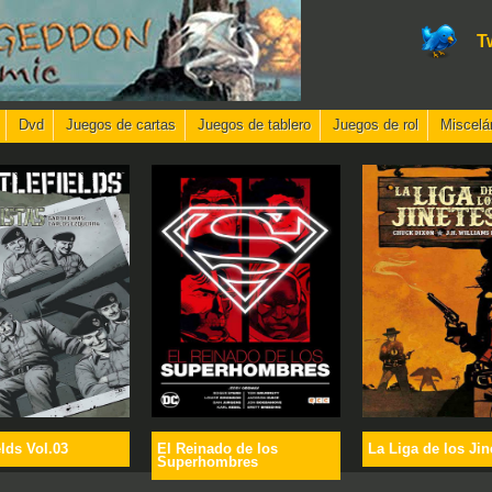
T
Dvd
Juegos de cartas
Juegos de tablero
Juegos de rol
Miscelá
elds Vol.03
El Reinado de los
La Liga de los Jin
Superhombres