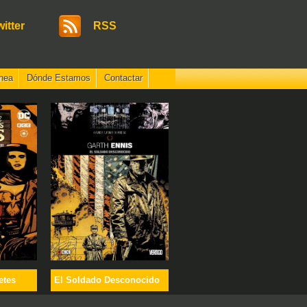
witter
RSS
nea
Dónde Estamos
Contactar
etes
El Soldado Desconocido