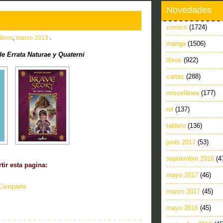
Novedades
comics
(1724)
libros
,
marzo 2013
.
manga
(1506)
e Errata Naturae y Quaterni
libros
(922)
cartas
(288)
miscelánea
(177)
rol
(137)
tablero
(136)
junio 2017
(53)
septiembre 2016
(4
ir esta pagina:
mayo 2017
(46)
Compartir
marzo 2017
(45)
mayo 2016
(45)