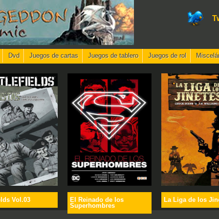
T
Dvd
Juegos de cartas
Juegos de tablero
Juegos de rol
Miscelá
elds Vol.03
El Reinado de los
La Liga de los Jin
Superhombres