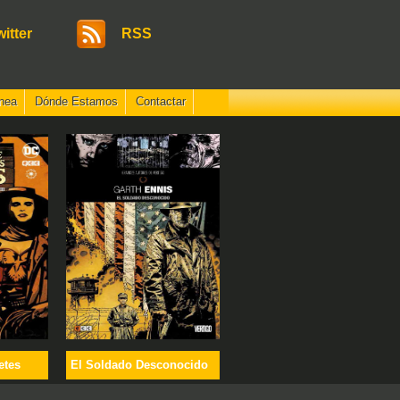
witter
RSS
nea
Dónde Estamos
Contactar
etes
El Soldado Desconocido