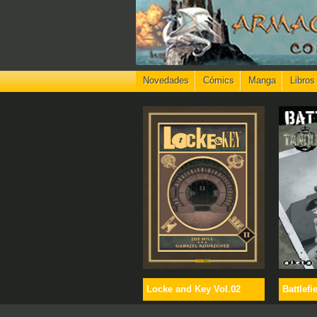
Novedades
Cómics
Manga
Libros
Locke and Key Vol.02
Battlefi