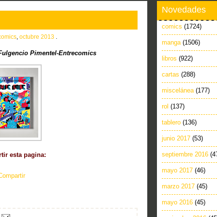
Novedades
comics
(1724)
comics
,
octubre 2013
.
manga
(1506)
ulgencio Pimentel-Entrecomics
libros
(922)
cartas
(288)
miscelánea
(177)
rol
(137)
tablero
(136)
junio 2017
(53)
septiembre 2016
(4
ir esta pagina:
mayo 2017
(46)
Compartir
marzo 2017
(45)
mayo 2016
(45)