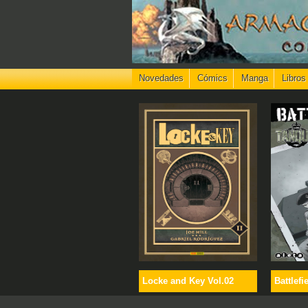
Novedades
Cómics
Manga
Libros
Locke and Key Vol.02
Battlefi