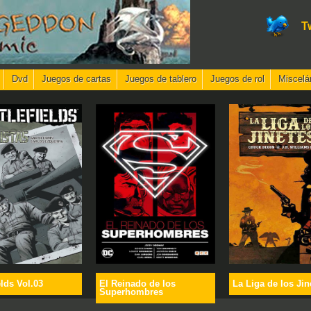
T
Dvd
Juegos de cartas
Juegos de tablero
Juegos de rol
Miscelá
elds Vol.03
El Reinado de los
La Liga de los Jin
Superhombres