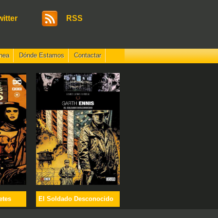
witter
RSS
nea
Dónde Estamos
Contactar
etes
El Soldado Desconocido