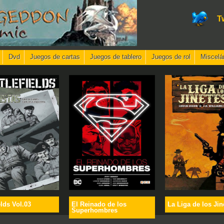
T
Dvd
Juegos de cartas
Juegos de tablero
Juegos de rol
Miscelá
elds Vol.03
El Reinado de los
La Liga de los Jin
Superhombres