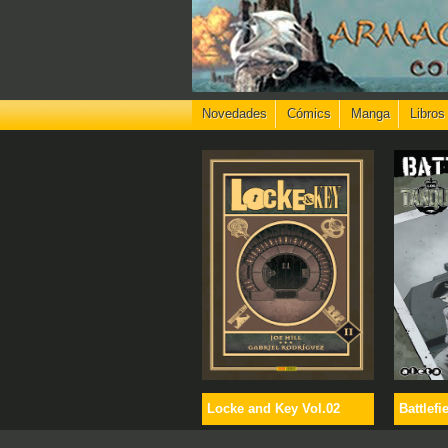
Novedades
Cómics
Manga
Libros
Locke and Key Vol.02
Battlefi