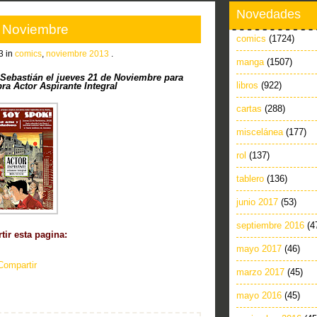
Novedades
e Noviembre
comics
(1724)
3 in
comics
,
noviembre 2013
.
manga
(1507)
 Sebastián el jueves 21 de Noviembre para
libros
(922)
ra Actor Aspirante Integral
cartas
(288)
miscelánea
(177)
rol
(137)
tablero
(136)
junio 2017
(53)
septiembre 2016
(4
ir esta pagina:
mayo 2017
(46)
Compartir
marzo 2017
(45)
mayo 2016
(45)