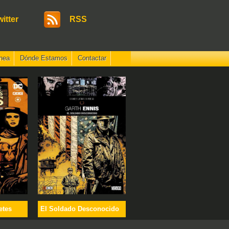
witter
RSS
nea
Dónde Estamos
Contactar
etes
El Soldado Desconocido