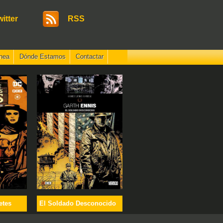
witter
RSS
nea
Dónde Estamos
Contactar
etes
El Soldado Desconocido