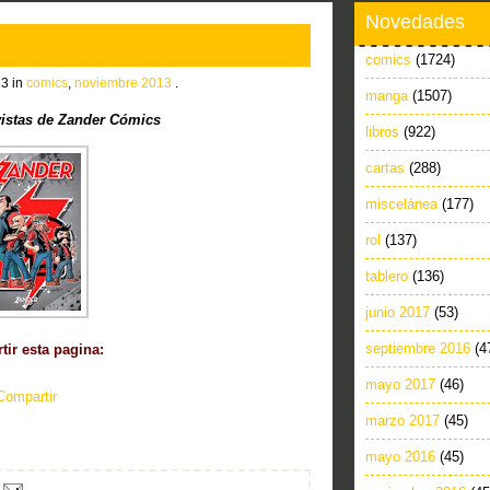
Novedades
comics
(1724)
13 in
comics
,
noviembre 2013
.
manga
(1507)
istas de Zander Cómics
libros
(922)
cartas
(288)
miscelánea
(177)
rol
(137)
tablero
(136)
junio 2017
(53)
septiembre 2016
(4
ir esta pagina:
mayo 2017
(46)
Compartir
marzo 2017
(45)
mayo 2016
(45)