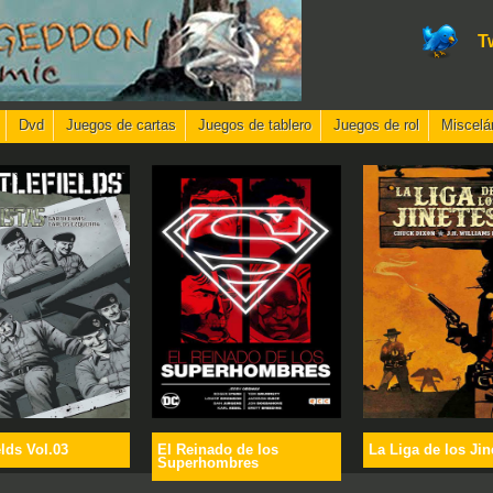
T
Dvd
Juegos de cartas
Juegos de tablero
Juegos de rol
Miscelá
elds Vol.03
El Reinado de los
La Liga de los Jin
Superhombres