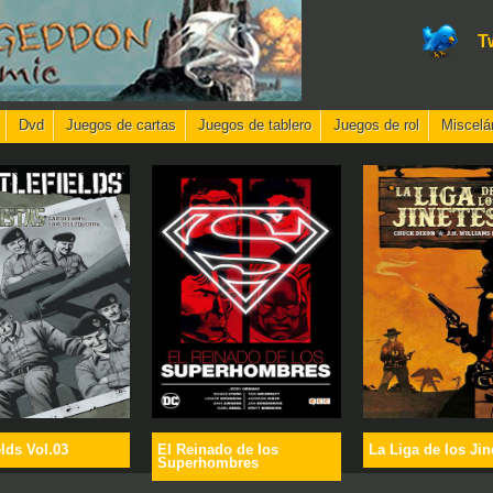
T
Dvd
Juegos de cartas
Juegos de tablero
Juegos de rol
Miscelá
elds Vol.03
El Reinado de los
La Liga de los Jin
Superhombres