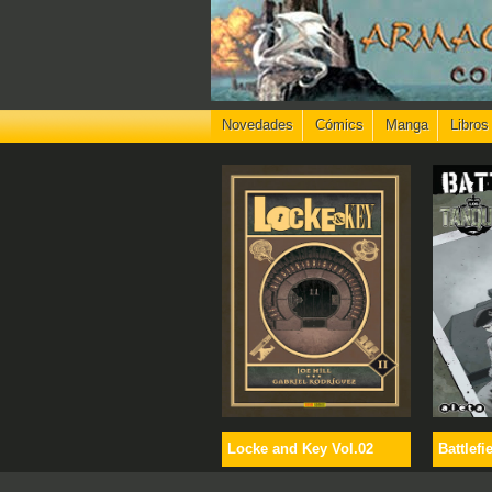
Novedades
Cómics
Manga
Libros
Locke and Key Vol.02
Battlefi