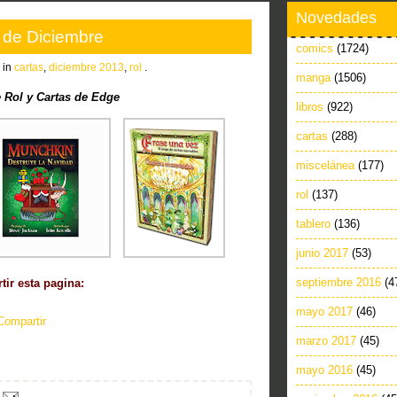
Novedades
 de Diciembre
comics
(1724)
 in
cartas
,
diciembre 2013
,
rol
.
manga
(1506)
 Rol y Cartas de Edge
libros
(922)
cartas
(288)
miscelánea
(177)
rol
(137)
tablero
(136)
junio 2017
(53)
septiembre 2016
(4
ir esta pagina:
mayo 2017
(46)
Compartir
marzo 2017
(45)
mayo 2016
(45)