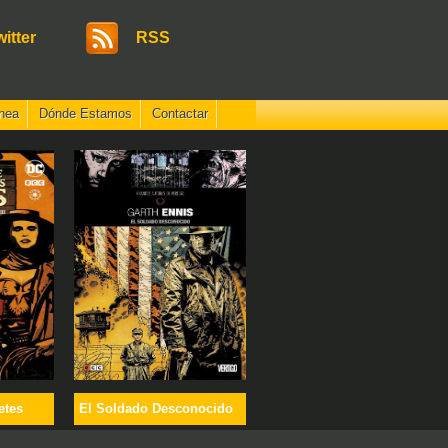
witter
RSS
nea
Dónde Estamos
Contactar
etes
El Soldado Desconocido