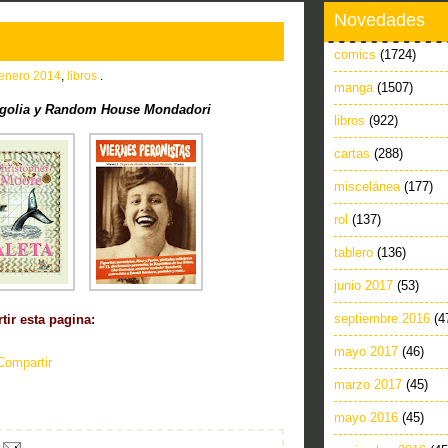
Novedades
comics
(1724)
enero 2014
,
libros
.
manga
(1507)
golia y Random House Mondadori
libros
(922)
cartas
(288)
miscelánea
(177)
rol
(137)
tablero
(136)
junio 2017
(53)
septiembre 2016
(4
ir esta pagina:
mayo 2017
(46)
Compartir
marzo 2017
(45)
mayo 2016
(45)