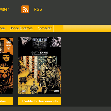
witter
RSS
nea
Dónde Estamos
Contactar
etes
El Soldado Desconocido