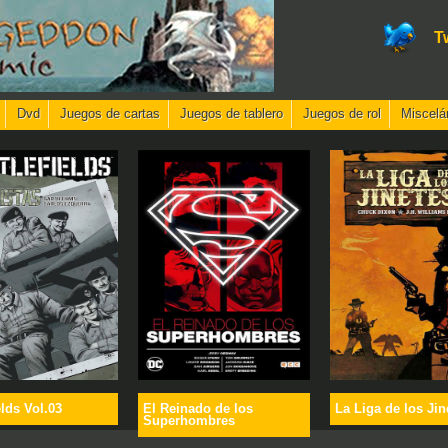
T
Dvd
Juegos de cartas
Juegos de tablero
Juegos de rol
Miscelá
elds Vol.03
El Reinado de los
La Liga de los Jin
Superhombres