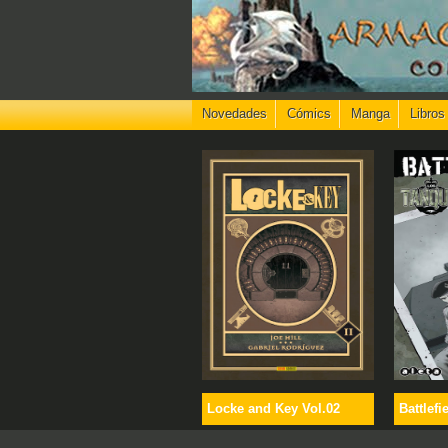
Novedades
Cómics
Manga
Libros
Locke and Key Vol.02
Battlefi