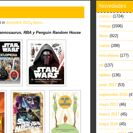
Novedades
comics
(1724)
5 in
diciembre 2015
,
libros
.
manga
(1506)
rannosaurus, RBA y Penguin Random House
libros
(922)
cartas
(288)
miscelánea
(177)
rol
(137)
tablero
(136)
junio 2017
(53)
septiembre 2016
(4
mayo 2017
(46)
marzo 2017
(45)
mayo 2016
(45)