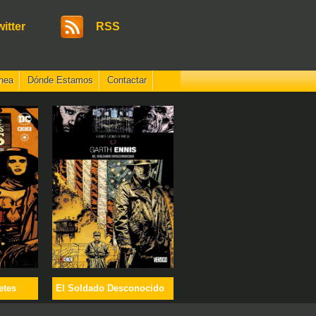
witter
RSS
nea
Dónde Estamos
Contactar
etes
El Soldado Desconocido