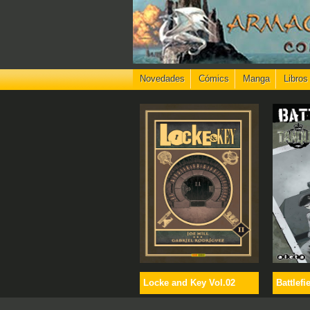
Novedades
Cómics
Manga
Libros
Locke and Key Vol.02
Battlefi