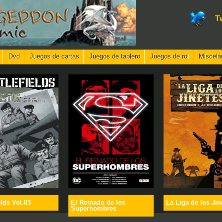
T
Dvd
Juegos de cartas
Juegos de tablero
Juegos de rol
Miscelá
elds Vol.03
El Reinado de los
La Liga de los Jin
Superhombres