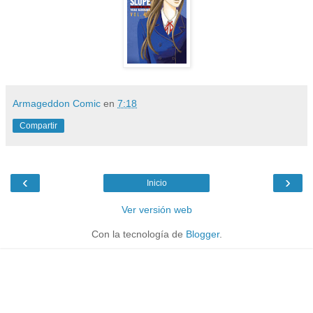
Armageddon Comic
en
7:18
Compartir
‹
›
Inicio
Ver versión web
Con la tecnología de
Blogger
.