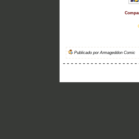
Compart
Publicado por
Armageddon Comic