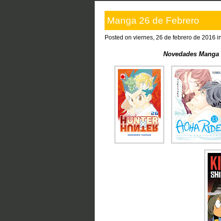
Manga 26 de Febrero
Posted on viernes, 26 de febrero de 2016 i
Novedades Manga de