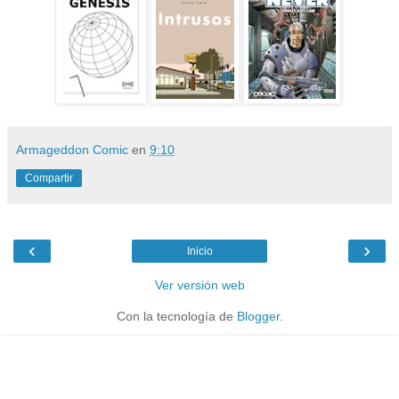
Armageddon Comic
en
9:10
Compartir
‹
›
Inicio
Ver versión web
Con la tecnología de
Blogger
.