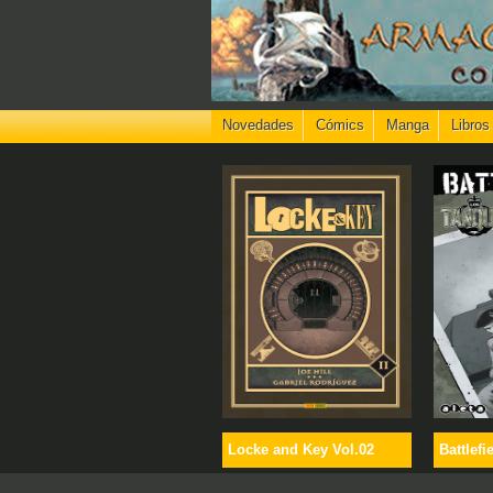
Novedades
Cómics
Manga
Libros
Locke and Key Vol.02
Battlefi