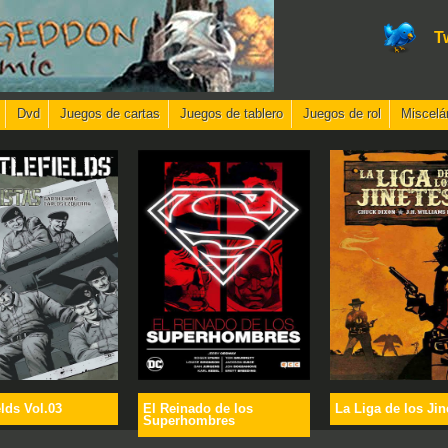
T
Dvd
Juegos de cartas
Juegos de tablero
Juegos de rol
Miscelá
elds Vol.03
El Reinado de los
La Liga de los Jin
Superhombres