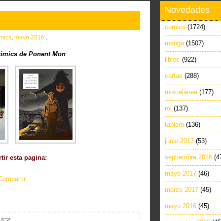
Novedades
comics
(1724)
mics
,
mayo 2016
.
manga
(1507)
ómics de Ponent Mon
libros
(922)
cartas
(288)
miscelánea
(177)
rol
(137)
tablero
(136)
junio 2017
(53)
septiembre 2016
(4
ir esta pagina:
mayo 2017
(46)
Compartir
marzo 2017
(45)
mayo 2016
(45)