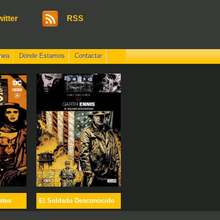
witter
RSS
nea
Dónde Estamos
Contactar
etes
El Soldado Desconocido