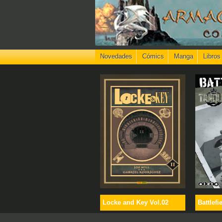
Novedades
Cómics
Manga
Libros
Locke and Key Vol.02
Battlefi