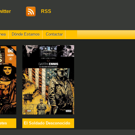
witter
RSS
nea
Dónde Estamos
Contactar
etes
El Soldado Desconocido