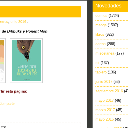
Novedades
comics
(1724)
omics
,
junio 2016
.
manga
(1507)
 de Dibbuks y Ponent Mon
libros
(922)
cartas
(288)
miscelánea
(177)
rol
(137)
tablero
(136)
junio 2017
(53)
septiembre 2016
(4
ir esta pagina:
mayo 2017
(46)
Compartir
marzo 2017
(45)
mayo 2016
(45)