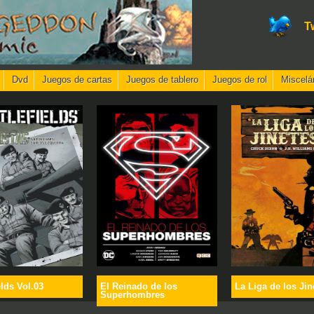
T
Dvd
Juegos de cartas
Juegos de tablero
Juegos de rol
Miscelá
elds Vol.03
El Reinado de los
La Liga de los Jin
Superhombres