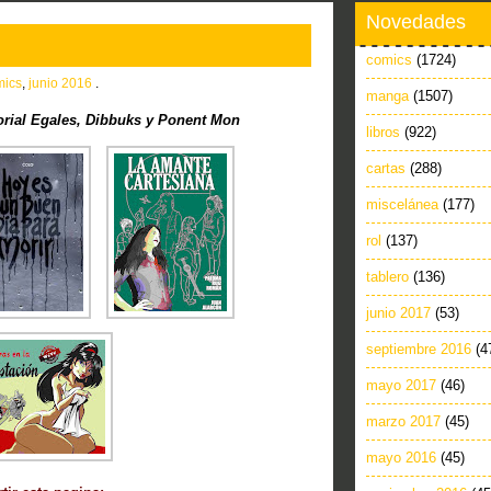
Novedades
comics
(1724)
mics
,
junio 2016
.
manga
(1507)
rial Egales, Dibbuks y Ponent Mon
libros
(922)
cartas
(288)
miscelánea
(177)
rol
(137)
tablero
(136)
junio 2017
(53)
septiembre 2016
(4
mayo 2017
(46)
marzo 2017
(45)
mayo 2016
(45)