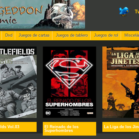
T
Dvd
Juegos de cartas
Juegos de tablero
Juegos de rol
Miscelá
elds Vol.03
El Reinado de los
La Liga de los Jin
Superhombres