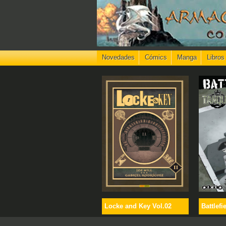
Novedades
Cómics
Manga
Libros
Locke and Key Vol.02
Battlefi