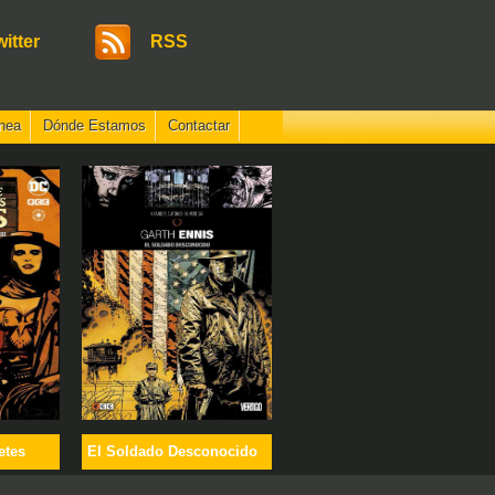
witter
RSS
nea
Dónde Estamos
Contactar
etes
El Soldado Desconocido