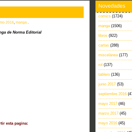
Novedades
comics
(1724)
unio 2016
,
manga
.
manga
(1506)
ga de Norma Editorial
libros
(922)
cartas
(288)
miscelánea
(177)
rol
(137)
tablero
(136)
junio 2017
(53)
septiembre 2016
(4
mayo 2017
(46)
marzo 2017
(45)
mayo 2016
(45)
ir esta pagina: