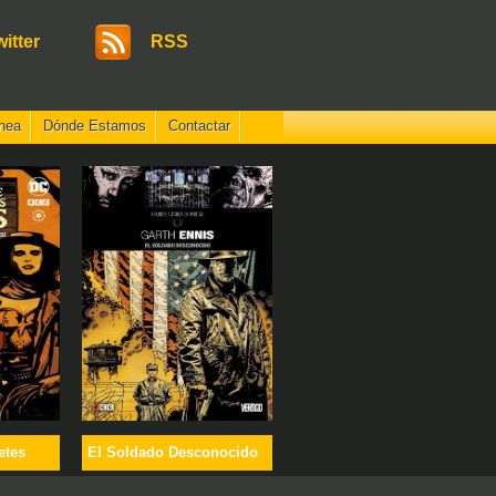
witter
RSS
nea
Dónde Estamos
Contactar
etes
El Soldado Desconocido