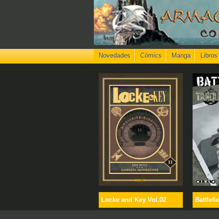
Novedades
Cómics
Manga
Libros
Locke and Key Vol.02
Battlefi