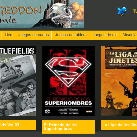
T
Dvd
Juegos de cartas
Juegos de tablero
Juegos de rol
Miscelá
elds Vol.03
El Reinado de los
La Liga de los Jin
Superhombres