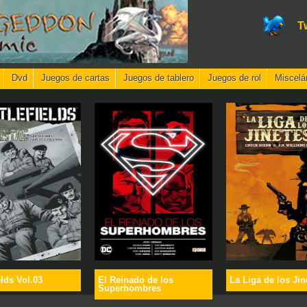
T
Dvd
Juegos de cartas
Juegos de tablero
Juegos de rol
Miscelá
elds Vol.03
El Reinado de los
La Liga de los Jin
Superhombres