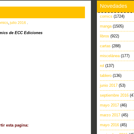
Novedades
comics
(1724)
omics
,
julio 2016
.
manga
(1505)
ics de ECC Ediciones
libros
(922)
cartas
(288)
miscelánea
(177)
rol
(137)
tablero
(136)
junio 2017
(53)
septiembre 2016
(4
mayo 2017
(46)
marzo 2017
(45)
mayo 2016
(45)
ir esta pagina: