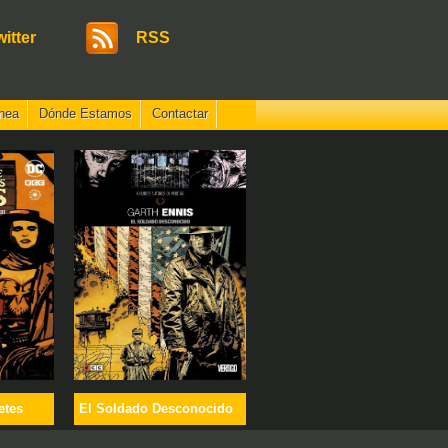
witter
RSS
nea
Dónde Estamos
Contactar
etes
El Soldado Desconocido