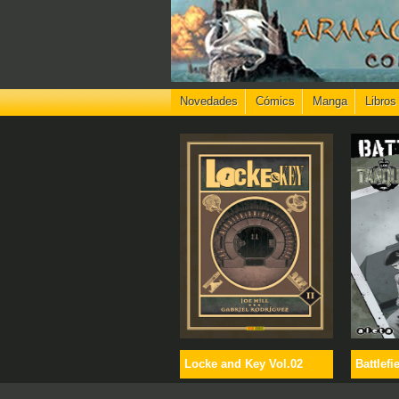
Novedades
Cómics
Manga
Libros
Locke and Key Vol.02
Battlefi