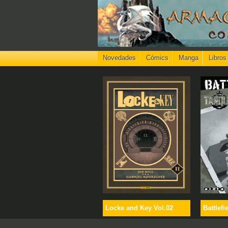
Novedades
Cómics
Manga
Libros
Locke and Key Vol.02
Battlefi