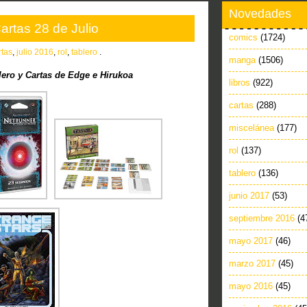
Novedades
artas 28 de Julio
comics
(1724)
rtas
,
julio 2016
,
rol
,
tablero
.
manga
(1506)
ero y Cartas de Edge e Hirukoa
libros
(922)
cartas
(288)
miscelánea
(177)
rol
(137)
tablero
(136)
junio 2017
(53)
septiembre 2016
(4
mayo 2017
(46)
marzo 2017
(45)
mayo 2016
(45)