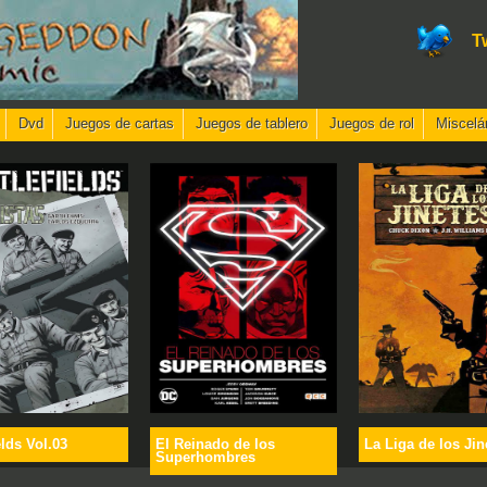
T
Dvd
Juegos de cartas
Juegos de tablero
Juegos de rol
Miscelá
elds Vol.03
El Reinado de los
La Liga de los Jin
Superhombres