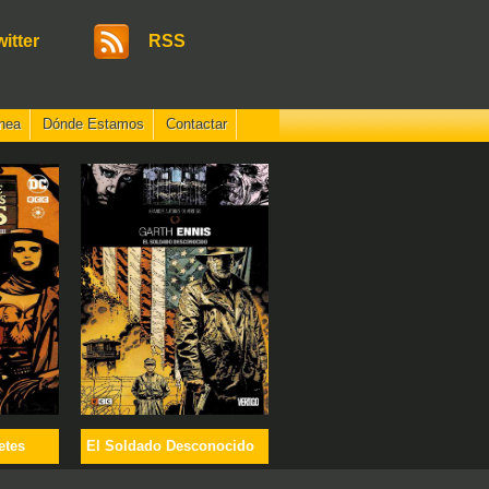
witter
RSS
nea
Dónde Estamos
Contactar
etes
El Soldado Desconocido