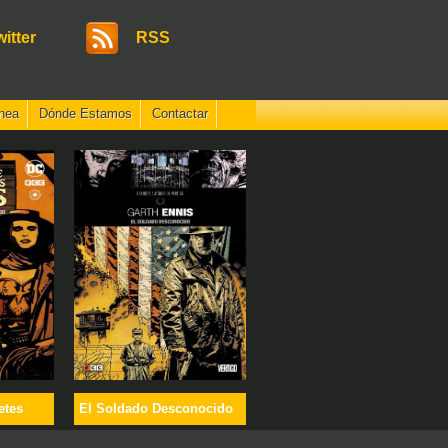
witter
RSS
nea
Dónde Estamos
Contactar
etes
El Soldado Desconocido