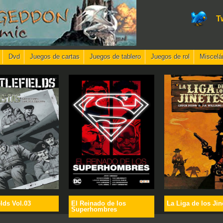
T
Dvd
Juegos de cartas
Juegos de tablero
Juegos de rol
Miscelá
elds Vol.03
El Reinado de los
La Liga de los Jin
Superhombres