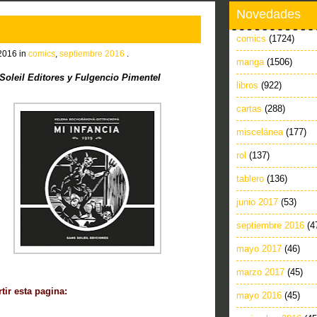
Novedades
comics
(1724)
2016 in
comics
,
septiembre 2016
.
manga
(1506)
oleil Editores y Fulgencio Pimentel
libros
(922)
cartas
(288)
miscelánea
(177)
rol
(137)
tablero
(136)
junio 2017
(53)
septiembre 2016
(4
mayo 2017
(46)
marzo 2017
(45)
ir esta pagina:
mayo 2016
(45)