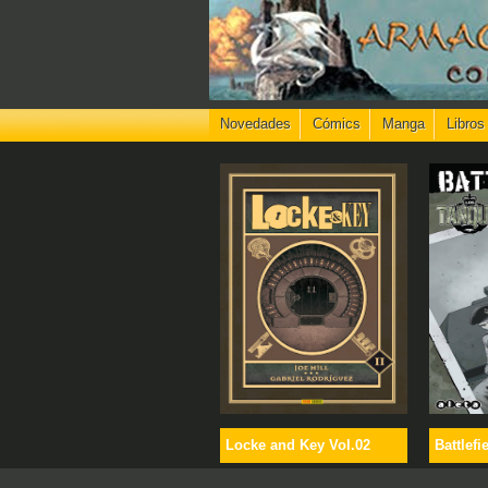
Novedades
Cómics
Manga
Libros
Locke and Key Vol.02
Battlefi