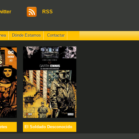
witter
RSS
nea
Dónde Estamos
Contactar
etes
El Soldado Desconocido