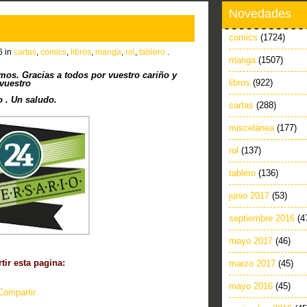
Novedades
comics
(1724)
6 in
cartas
,
comics
,
libros
,
manga
,
rol
,
tablero
.
manga
(1507)
os. Gracias a todos por vuestro cariño y
libros
(922)
vuestro
 . Un saludo.
cartas
(288)
miscelánea
(177)
rol
(137)
tablero
(136)
junio 2017
(53)
septiembre 2016
(4
mayo 2017
(46)
ir esta pagina:
marzo 2017
(45)
mayo 2016
(45)
Compartir