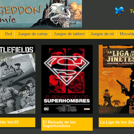
T
Dvd
Juegos de cartas
Juegos de tablero
Juegos de rol
Miscelá
elds Vol.03
El Reinado de los
La Liga de los Jin
Superhombres