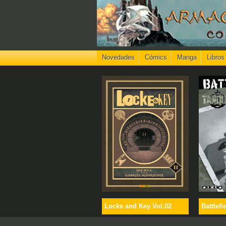
Novedades
Cómics
Manga
Libros
Locke and Key Vol.02
Battlefi