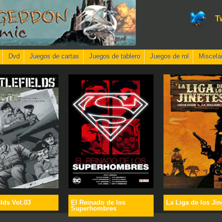
T
Dvd
Juegos de cartas
Juegos de tablero
Juegos de rol
Miscelá
elds Vol.03
El Reinado de los
La Liga de los Jin
Superhombres