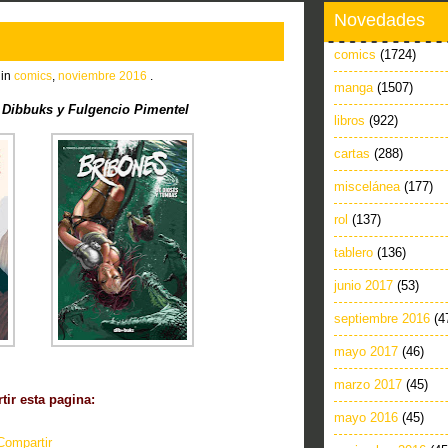
Novedades
comics
(1724)
 in
comics
,
noviembre 2016
.
manga
(1507)
Dibbuks y Fulgencio Pimentel
libros
(922)
cartas
(288)
miscelánea
(177)
rol
(137)
tablero
(136)
junio 2017
(53)
septiembre 2016
(4
mayo 2017
(46)
marzo 2017
(45)
ir esta pagina:
mayo 2016
(45)
Compartir