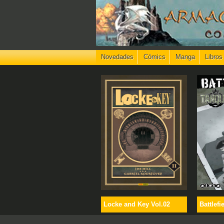
Novedades
Cómics
Manga
Libros
Locke and Key Vol.02
Battlefi