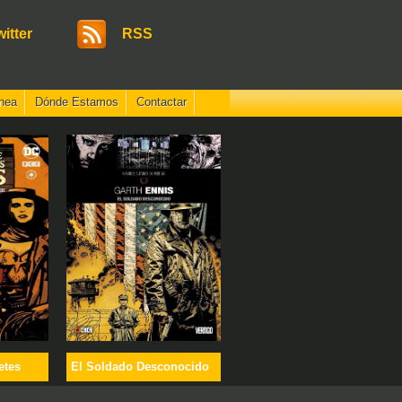
witter
RSS
nea
Dónde Estamos
Contactar
etes
El Soldado Desconocido