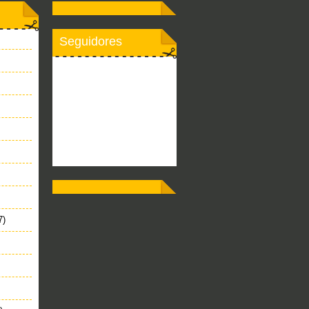
Seguidores
7)