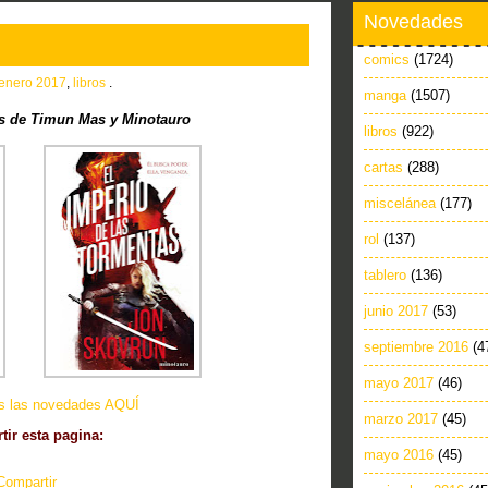
Novedades
comics
(1724)
enero 2017
,
libros
.
manga
(1507)
s de Timun Mas y Minotauro
libros
(922)
cartas
(288)
miscelánea
(177)
rol
(137)
tablero
(136)
junio 2017
(53)
septiembre 2016
(4
mayo 2017
(46)
as las novedades AQUÍ
marzo 2017
(45)
ir esta pagina:
mayo 2016
(45)
Compartir