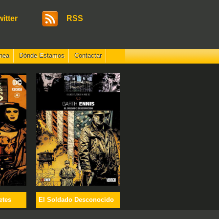
witter
RSS
nea
Dónde Estamos
Contactar
etes
El Soldado Desconocido