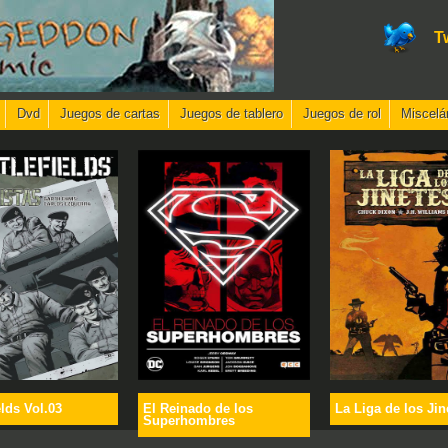
T
Dvd
Juegos de cartas
Juegos de tablero
Juegos de rol
Miscelá
elds Vol.03
El Reinado de los
La Liga de los Jin
Superhombres