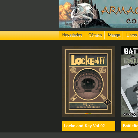
Novedades
Cómics
Manga
Libros
Locke and Key Vol.02
Battlefi