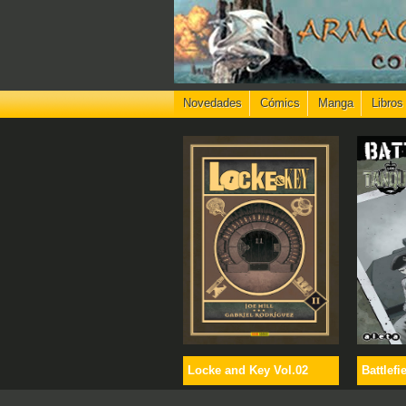
Novedades
Cómics
Manga
Libros
Locke and Key Vol.02
Battlefi