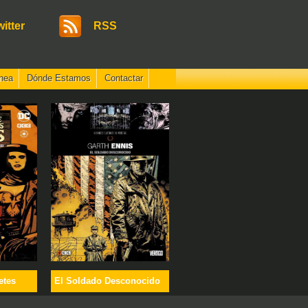
witter
RSS
nea
Dónde Estamos
Contactar
etes
El Soldado Desconocido