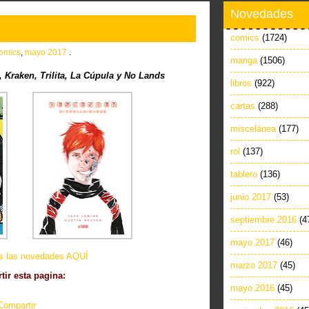
Novedades
comics
(1724)
omics
,
mayo 2017
.
manga
(1506)
Kraken, Trilita, La Cúpula y No Lands
libros
(922)
cartas
(288)
miscelánea
(177)
rol
(137)
tablero
(136)
junio 2017
(53)
septiembre 2016
(4
mayo 2017
(46)
as las novedades AQUÍ
marzo 2017
(45)
ir esta pagina:
mayo 2016
(45)
Compartir