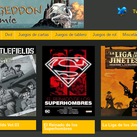
T
Dvd
Juegos de cartas
Juegos de tablero
Juegos de rol
Miscelá
elds Vol.03
El Reinado de los
La Liga de los Jin
Superhombres