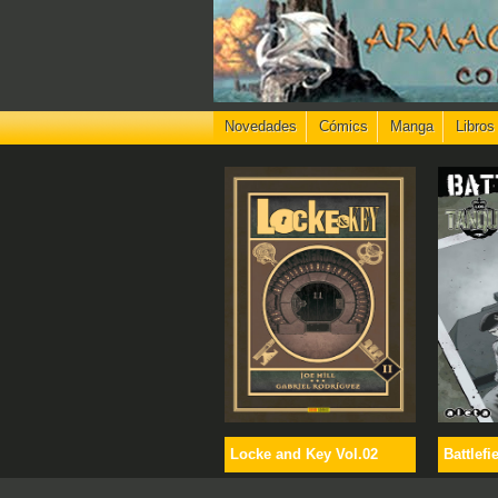
Novedades
Cómics
Manga
Libros
Locke and Key Vol.02
Battlefi