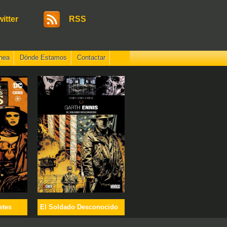
witter
RSS
nea
Dónde Estamos
Contactar
etes
El Soldado Desconocido