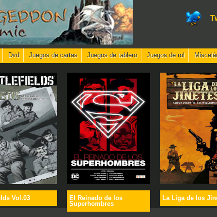
T
Dvd
Juegos de cartas
Juegos de tablero
Juegos de rol
Miscelá
elds Vol.03
El Reinado de los
La Liga de los Jin
Superhombres