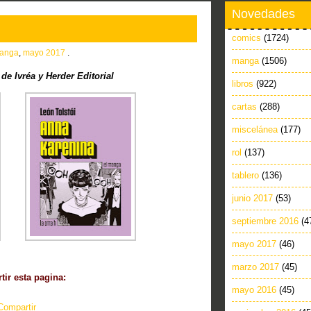
Novedades
comics
(1724)
anga
,
mayo 2017
.
manga
(1506)
e Ivréa y Herder Editorial
libros
(922)
cartas
(288)
miscelánea
(177)
rol
(137)
tablero
(136)
junio 2017
(53)
septiembre 2016
(4
mayo 2017
(46)
marzo 2017
(45)
ir esta pagina:
mayo 2016
(45)
Compartir