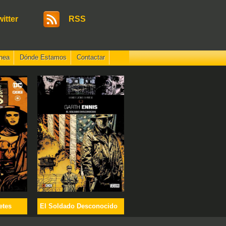
witter
RSS
nea
Dónde Estamos
Contactar
etes
El Soldado Desconocido