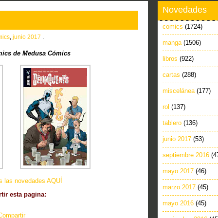
Novedades
comics
(1724)
mics
,
junio 2017
.
manga
(1506)
ics de Medusa Cómics
libros
(922)
cartas
(288)
miscelánea
(177)
rol
(137)
tablero
(136)
junio 2017
(53)
septiembre 2016
(4
mayo 2017
(46)
as las novedades AQUÍ
marzo 2017
(45)
ir esta pagina:
mayo 2016
(45)
Compartir