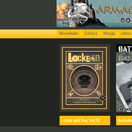
Novedades
Cómics
Manga
Libros
Locke and Key Vol.02
Battlefi