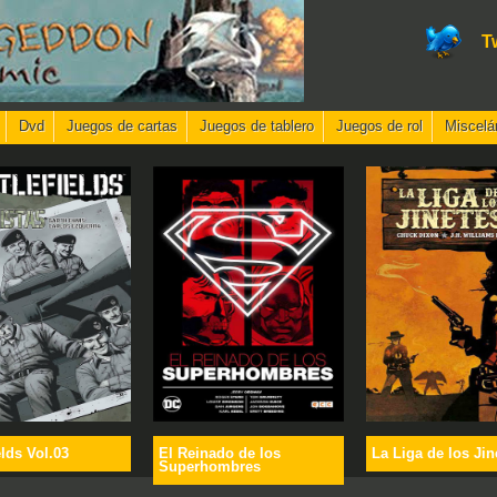
T
Dvd
Juegos de cartas
Juegos de tablero
Juegos de rol
Miscelá
elds Vol.03
El Reinado de los
La Liga de los Jin
Superhombres