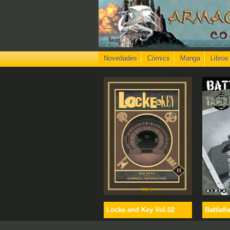
Novedades
Cómics
Manga
Libros
Locke and Key Vol.02
Battlefi