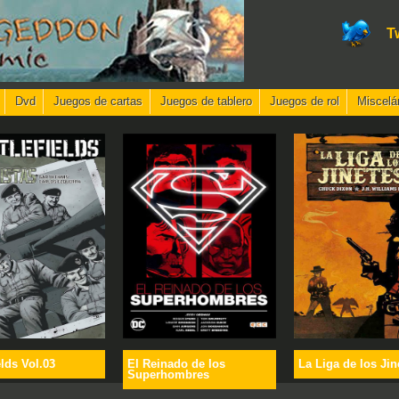
T
Dvd
Juegos de cartas
Juegos de tablero
Juegos de rol
Miscelá
elds Vol.03
El Reinado de los
La Liga de los Jin
Superhombres