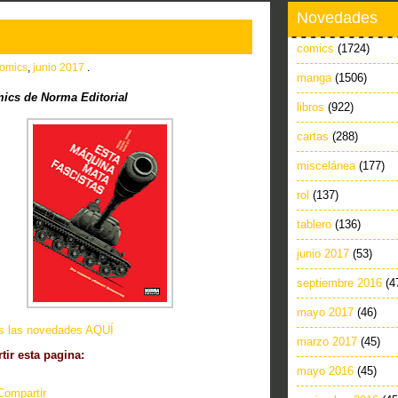
Novedades
comics
(1724)
omics
,
junio 2017
.
manga
(1506)
cs de Norma Editorial
libros
(922)
cartas
(288)
miscelánea
(177)
rol
(137)
tablero
(136)
junio 2017
(53)
septiembre 2016
(4
mayo 2017
(46)
as las novedades AQUÍ
marzo 2017
(45)
ir esta pagina:
mayo 2016
(45)
Compartir