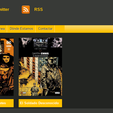
witter
RSS
nea
Dónde Estamos
Contactar
etes
El Soldado Desconocido