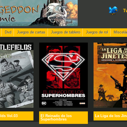
T
Dvd
Juegos de cartas
Juegos de tablero
Juegos de rol
Miscelá
elds Vol.03
El Reinado de los
La Liga de los Jin
Superhombres