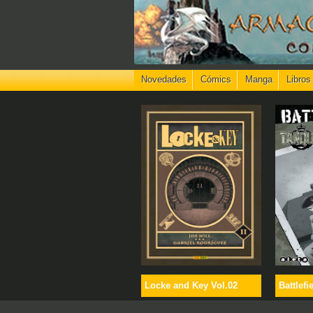
Novedades
Cómics
Manga
Libros
Locke and Key Vol.02
Battlefi