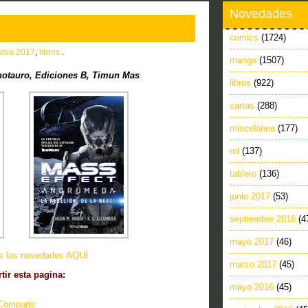
Novedades
comics
(1724)
unio 2017
,
libros
.
manga
(1507)
notauro, Ediciones B, Timun Mas
libros
(922)
cartas
(288)
miscelánea
(177)
rol
(137)
tablero
(136)
junio 2017
(53)
septiembre 2016
(4
mayo 2017
(46)
as las novedades AQUÍ
marzo 2017
(45)
ir esta pagina:
mayo 2016
(45)
Compartir