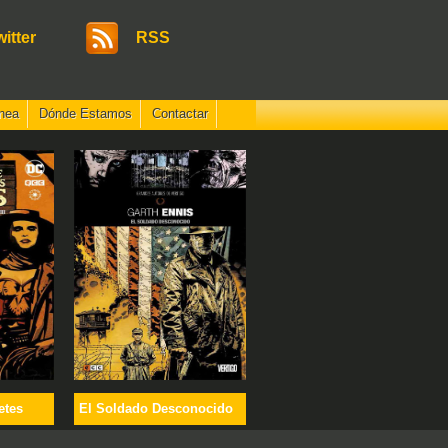
witter
RSS
nea
Dónde Estamos
Contactar
etes
El Soldado Desconocido