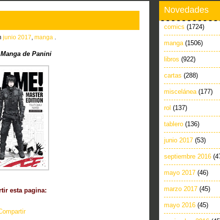
Novedades
comics
(1724)
in
junio 2017
,
manga
.
manga
(1506)
Manga de Panini
libros
(922)
cartas
(288)
miscelánea
(177)
rol
(137)
tablero
(136)
junio 2017
(53)
septiembre 2016
(4
mayo 2017
(46)
marzo 2017
(45)
ir esta pagina:
mayo 2016
(45)
Compartir