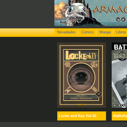
Novedades
Cómics
Manga
Libros
Locke and Key Vol.02
Battlefi