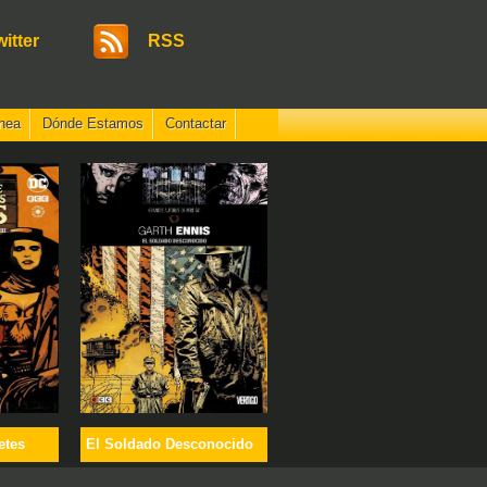
witter
RSS
nea
Dónde Estamos
Contactar
etes
El Soldado Desconocido