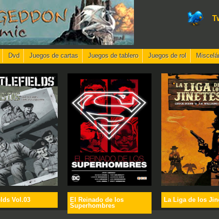
T
Dvd
Juegos de cartas
Juegos de tablero
Juegos de rol
Miscelá
elds Vol.03
El Reinado de los
La Liga de los Jin
Superhombres