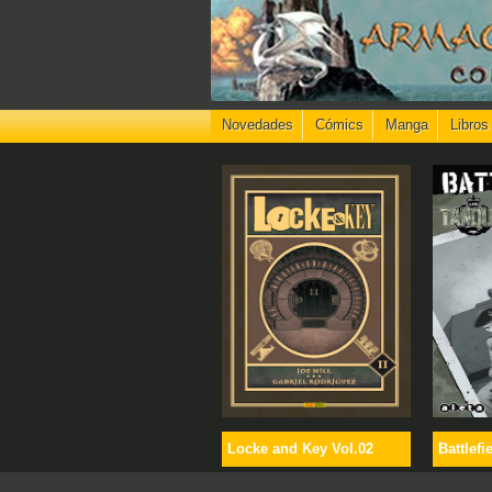
Novedades
Cómics
Manga
Libros
Locke and Key Vol.02
Battlefi