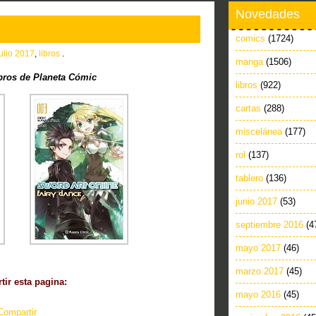
Novedades
comics
(1724)
julio 2017
,
libros
.
manga
(1506)
bros de Planeta Cómic
libros
(922)
cartas
(288)
miscelánea
(177)
rol
(137)
tablero
(136)
junio 2017
(53)
septiembre 2016
(4
mayo 2017
(46)
marzo 2017
(45)
ir esta pagina:
mayo 2016
(45)
Compartir