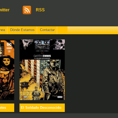
witter
RSS
nea
Dónde Estamos
Contactar
etes
El Soldado Desconocido