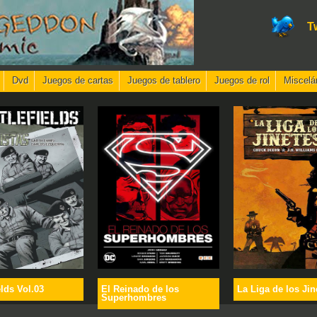
T
Dvd
Juegos de cartas
Juegos de tablero
Juegos de rol
Miscelá
elds Vol.03
El Reinado de los
La Liga de los Jin
Superhombres