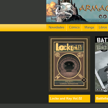
Novedades
Cómics
Manga
Libros
Locke and Key Vol.02
Battlefi