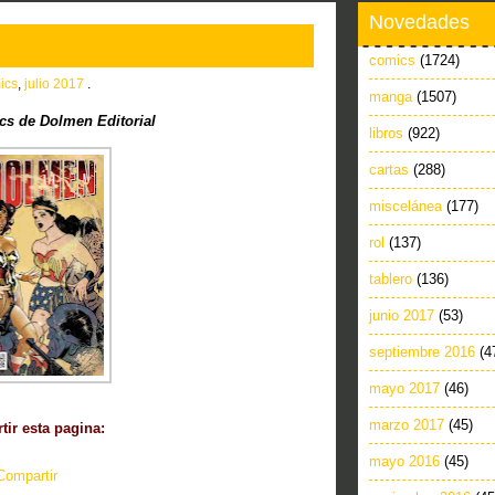
Novedades
comics
(1724)
ics
,
julio 2017
.
manga
(1507)
s de Dolmen Editorial
libros
(922)
cartas
(288)
miscelánea
(177)
rol
(137)
tablero
(136)
junio 2017
(53)
septiembre 2016
(4
mayo 2017
(46)
marzo 2017
(45)
ir esta pagina:
mayo 2016
(45)
Compartir