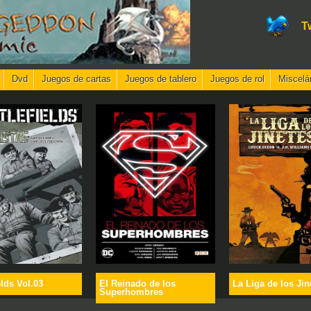
T
Dvd
Juegos de cartas
Juegos de tablero
Juegos de rol
Miscelá
elds Vol.03
El Reinado de los
La Liga de los Jin
Superhombres