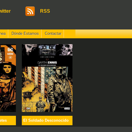
witter
RSS
nea
Dónde Estamos
Contactar
etes
El Soldado Desconocido